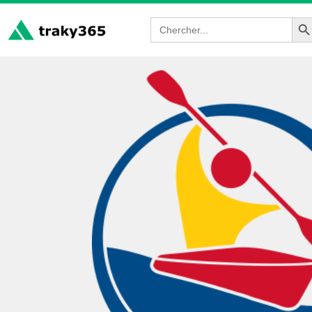
Sea
Search
for: