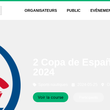
rch Button
ORGANISATEURS
PUBLIC
EVÈNEME
2 Copa de Españ
2024
Sports nautiques
2024-05-25
O
Voir la course
Participants