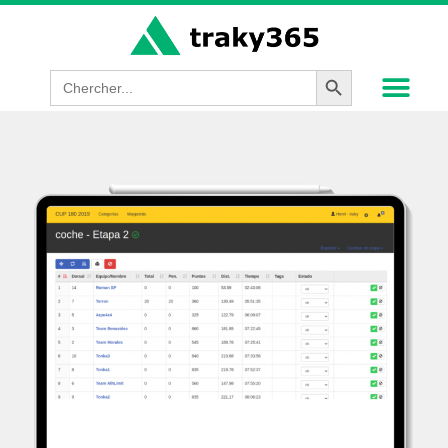
Search Button
Search
for: