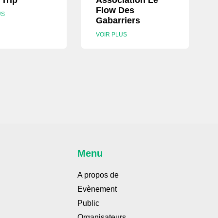
 Trip
Association Le
Flow Des
US
Gabarriers
VOIR PLUS
Menu
A propos de
Evènement
Public
Organisateurs