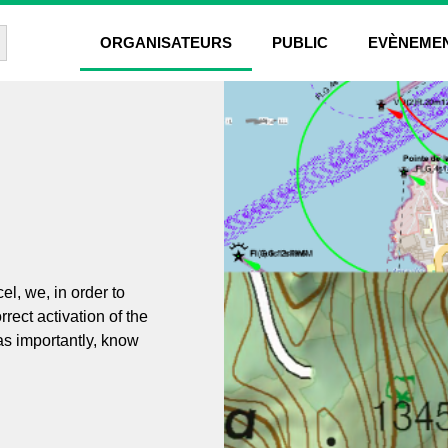
rch Button
ORGANISATEURS
PUBLIC
EVÈNEME
l, we, in order to
rrect activation of the
t as importantly, know