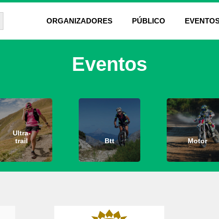
ón de búsqueda
ORGANIZADORES
PÚBLICO
EVENTO
Eventos
Ultra-
trail
Btt
Motor