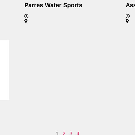
Parres Water Sports
Ass
1
2
3
4