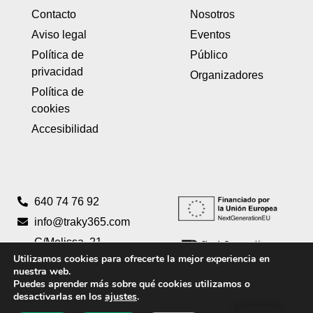
Contacto
Nosotros
Aviso legal
Eventos
Política de
Público
privacidad
Organizadores
Política de
cookies
Accesibilidad
640 74 76 92
info@traky365.com
C/Melissa, 21
Utilizamos cookies para ofrecerte la mejor experiencia en
Pta 2 46980
nuestra web.
Paterna,
Puedes aprender más sobre qué cookies utilizamos o
Valencia
desactivarlas en los
ajustes
.