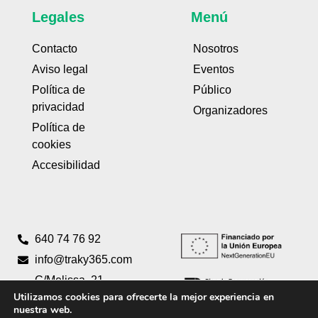
Legales
Menú
Contacto
Nosotros
Aviso legal
Eventos
Política de
Público
privacidad
Organizadores
Política de
cookies
Accesibilidad
640 74 76 92
info@traky365.com
C/Melissa, 21
Utilizamos cookies para ofrecerte la mejor experiencia en
Pta 2 46980
nuestra web.
Paterna,