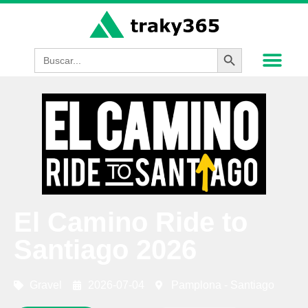
Botón de búsque
Buscar:
El Camino Ride to
Santiago 2026
Gravel
2026-07-04
Pamplona - Santiago