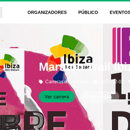
ón de búsqueda
ORGANIZADORES
PÚBLICO
EVENTO
Maraton Trail Ib
Carreras de montaña
2023-12-02
Ver carrera
Participantes