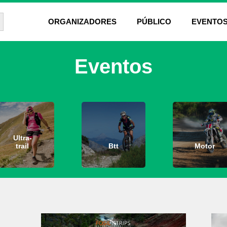
ón de búsqueda
ORGANIZADORES
PÚBLICO
EVENTO
Eventos
Ultra-
trail
Btt
Motor