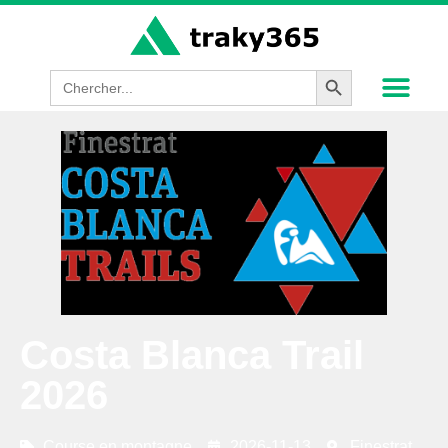
Search Button
Search
for:
Costa Blanca Trail
2026
Course en montagne
2026-11-13
Finestrat