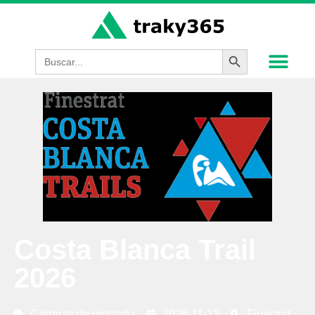
Botón de búsque
Buscar:
Costa Blanca Trail
2026
Carreras de montaña
2026-11-13
Finestrat