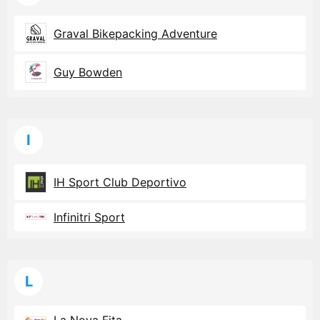
Graval Bikepacking Adventure
Guy Bowden
I
IH Sport Club Deportivo
Infinitri Sport
L
La Nova Fita