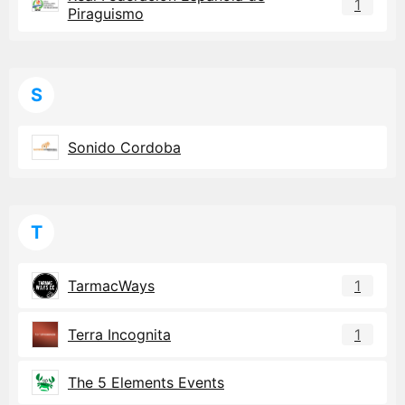
1
Piraguismo
S
Sonido Cordoba
T
TarmacWays
1
Terra Incognita
1
The 5 Elements Events