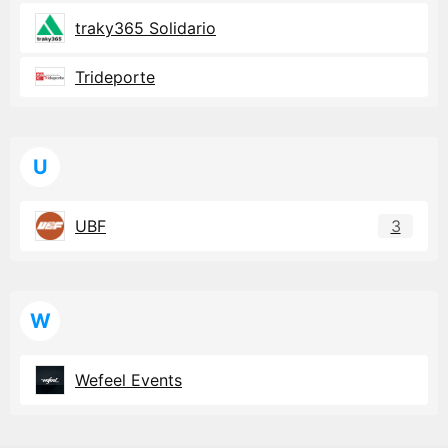
traky365 Solidario
Trideporte
U
UBF
3
W
Wefeel Events