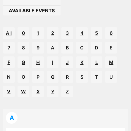
AVAILABLE EVENTS
All
0
1
2
3
4
5
6
7
8
9
A
B
C
D
E
F
G
H
I
J
K
L
M
N
O
P
Q
R
S
T
U
V
W
X
Y
Z
A